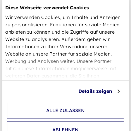
Diese Webseite verwendet Cookies
Wir verwenden Cookies, um Inhalte und Anzeigen
zu personalisieren, Funktionen für soziale Medien
anbieten zu können und die Zugriffe auf unsere
Website zu analysieren. Außerdem geben wir
Sie haben technische
Informationen zu Ihrer Verwendung unserer
Website an unsere Partner für soziale Medien,
Fragen zu Ihrem Projekt?
Werbung und Analysen weiter. Unsere Partner
führen diese Informationen möglicherweise mit
Dann lassen Sie uns sprechen - zu Ihrem
weiteren Daten zusammen, die Sie ihnen
Projekt, Ihren Anforderungen und Zielen.
bereitgestellt haben oder die sie im Rahmen Ihrer
Unsere Experten beraten und unterstützen
Nutzung der Dienste gesammelt haben.
Details zeigen
Sie gerne.
Datenschutzerklärung
Steffen Weller
ALLE ZULASSEN
Vertriebsleiter / Sales Director
Mail:
Steffen.Weller@vri-gmbh.de
ABLEHNEN